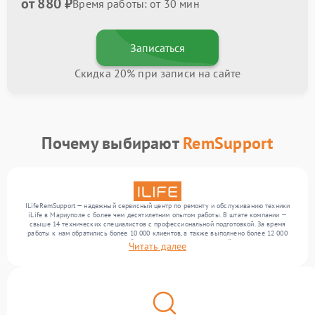
от 880 ₽
Время работы: от 30 мин
Записаться
Скидка 20% при записи на сайте
Почему выбирают
RemSupport
ILifeRemSupport — надежный сервисный центр по ремонту и обслуживанию техники
iLife в Мариуполе с более чем десятилетним опытом работы. В штате компании —
свыше 14 технических специалистов с профессиональной подготовкой. За время
работы к нам обратились более 10 000 клиентов, а также выполнено более 12 000
ремонтов. Ежемесячно в сервисный центр поступает от 300 устройств, включая , , . Мы
Читать далее
работаем с широким спектром неисправностей и предлагаем стабильный уровень
сервиса благодаря отлаженным процессам ремонта.