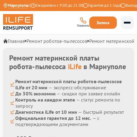
4.9 на Яндекс
Мариуполь
Ежедневно с 9:00 до 21:00
Гарантия до 1 года
Выезд ма
Заявка
Позвонить
REMSUPPORT
Главная
Ремонт роботов-пылесосов
Ремонт материнской 
Ремонт материнской платы
робота-пылесоса
iLife
в Мариуполе
Ремонт материнской платы роботов-пылесосов
iLife от 20 мин
— экспресс-обслуживание
До 30% экономии
— скидки при заявке онлайн
Контроль на каждом этапе
— статус ремонта по
запросу
Диагностика iLife от 10 мин
— быстрый результат
Официальная гарантия до 12 мес.
— с
подтверждающими документами