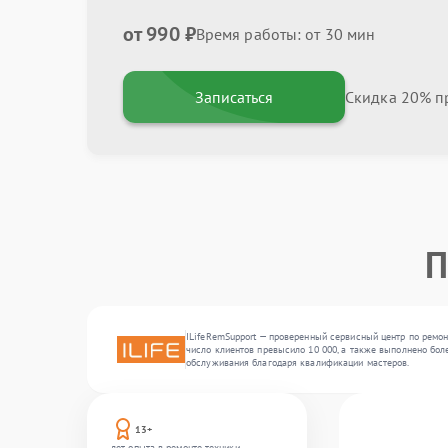
от 990 ₽
Время работы: от 30 мин
Записаться
Скидка 20% пр
П
ILifeRemSupport — проверенный сервисный центр по ремон
число клиентов превысило 10 000, а также выполнено бол
обслуживания благодаря квалификации мастеров.
13+
лет опыта в ремонте техники