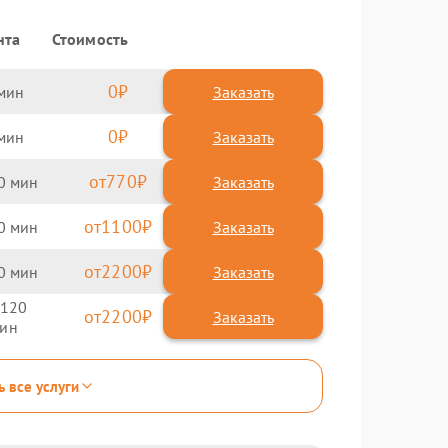
нта
Стоимость
0
Заказать
0
Заказать
770
0
1100
0
2200
0
120
2200
ь все услуги