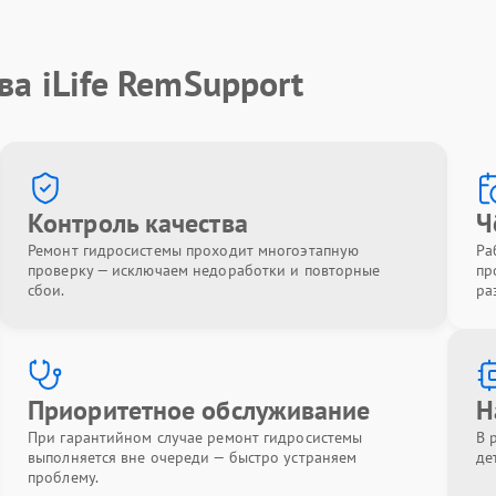
ва iLife RemSupport
Контроль качества
Ч
Ремонт гидросистемы проходит многоэтапную
Ра
проверку — исключаем недоработки и повторные
пр
сбои.
ра
Приоритетное обслуживание
Н
При гарантийном случае ремонт гидросистемы
В 
выполняется вне очереди — быстро устраняем
де
проблему.