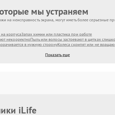
которые мы устраняем
жи на неисправность экрана, могут иметь более серьезные п
 на корпуса
Запах химии или пластика при работе
ают некорректно
Пыль или волосы застревают в щетках слишк
ворачивается в нужную сторону
Колеса скрипят или не вращаю
Показать еще
ики iLife