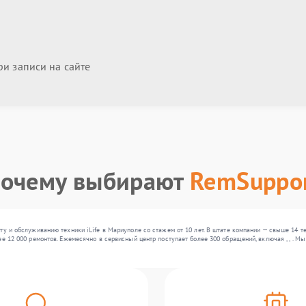
и записи на сайте
очему выбирают
RemSuppo
ту и обслуживанию техники iLife в Мариуполе со стажем от 10 лет. В штате компании — свыше 14 
ее 12 000 ремонтов. Ежемесячно в сервисный центр поступает более 300 обращений, включая , , . 