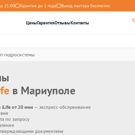
до 21:00
Гарантия до 1 года
Выезд мастера бесплатно
Цены
Гарантия
Отзывы
Контакты
нт гидросистемы
мы
ife
в Мариуполе
iLife от 20 мин
— экспресс-обслуживание
овия
та по запросу
вление
дтверждающими документами