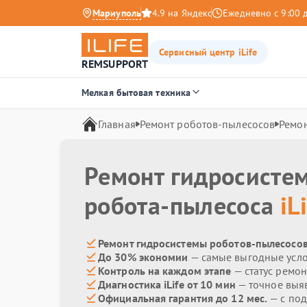
Мариуполь
4.9 на Яндекс
Ежедневно с 9:00 
Сервисный центр iLife
REMSUPPORT
Мелкая бытовая техника
Главная
Ремонт роботов-пылесосов
Ремо
Ремонт гидросисте
робота-пылесоса
iL
Ремонт гидросистемы роботов-пылесосов 
До 30% экономии
— самые выгодные усл
Контроль на каждом этапе
— статус ремон
Диагностика iLife от 10 мин
— точное выя
Официальная гарантия до 12 мес.
— с по