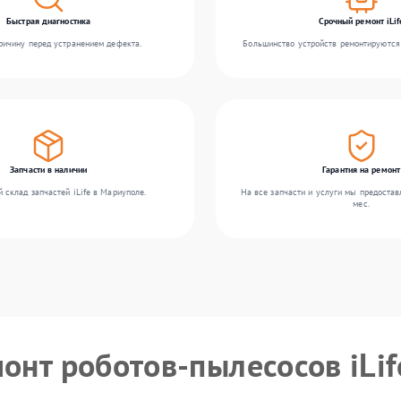
Быстрая диагностика
Срочный ремонт iLif
ичину перед устранением дефекта.
Большинство устройств ремонтируются 
Запчасти в наличии
Гарантия на ремонт
 склад запчастей iLife в Мариуполе.
На все запчасти и услуги мы предостав
мес.
онт роботов-пылесосов iLif